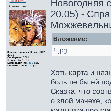
Новогодняя с
Администратор
20.05) - Спр
Можжевельн
Вложение:
8.jpg
Зарегистрирован:
05 янв 2012,
23:13
Сообщения:
3564
Откуда:
TAROSITE
Благодарил (а):
1692
раз.
Поблагодарили:
539
раз.
Хоть карта и на
больше бы ей по
Сказка, что соот
о злой мачехе, к
мальчика превра