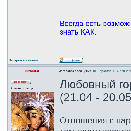
______________
Всегда есть возможн
знать КАК.
Вернуться к началу
IrinaTarot
Заголовок сообщения:
Re: Гороскоп 2014 для Тель
Любовный гор
Администратор
(21.04 - 20.05
Отношения с пар