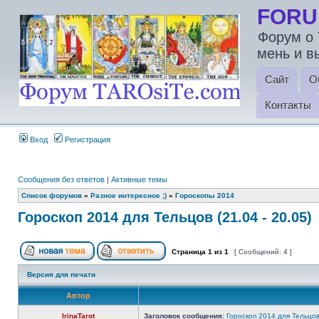
FORU
Форум о 
мень и в
Сайт
О
Контакты
Вход
Регистрация
Сообщения без ответов
|
Активные темы
Список форумов
»
Разное интересное ;)
»
Гороскопы 2014
Гороскоп 2014 для Тельцов (21.04 - 20.05)
Страница
1
из
1
[ Сообщений: 4 ]
Версия для печати
Автор
IrinaTarot
Заголовок сообщения:
Гороскоп 2014 для Тельцов 