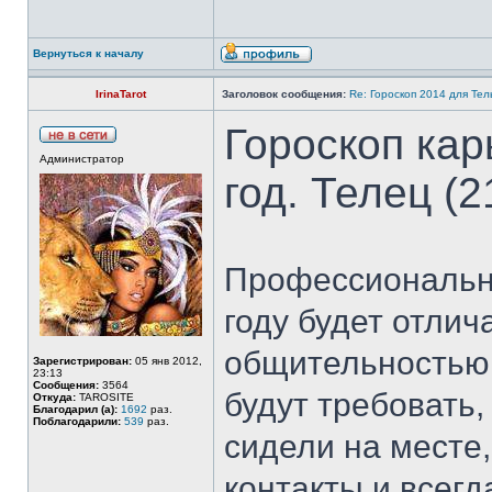
Вернуться к началу
IrinaTarot
Заголовок сообщения:
Re: Гороскоп 2014 для Тель
Гороскоп кар
Администратор
год. Телец (2
Профессиональн
году будет отли
общительностью.
Зарегистрирован:
05 янв 2012,
23:13
Сообщения:
3564
будут требовать
Откуда:
TAROSITE
Благодарил (а):
1692
раз.
Поблагодарили:
539
раз.
сидели на месте,
контакты и всегд