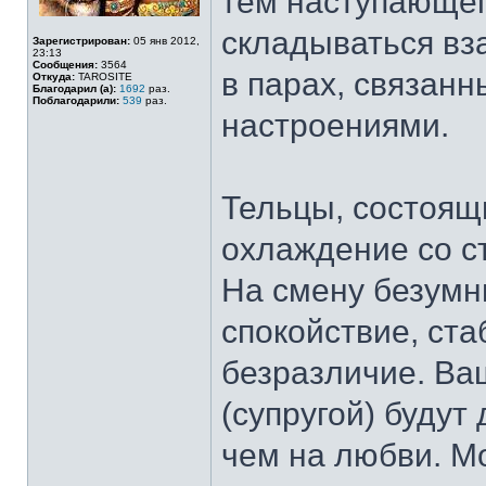
тем наступающег
складываться вз
Зарегистрирован:
05 янв 2012,
23:13
Сообщения:
3564
в парах, связан
Откуда:
TAROSITE
Благодарил (а):
1692
раз.
Поблагодарили:
539
раз.
настроениями.
Тельцы, состоящи
охлаждение со с
На смену безумн
спокойствие, ста
безразличие. Ва
(супругой) будут
чем на любви. Мо