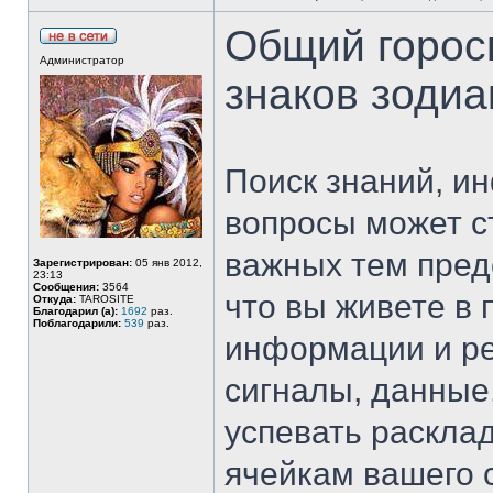
Общий гороск
Администратор
знаков зодиак
Поиск знаний, и
вопросы может с
важных тем предс
Зарегистрирован:
05 янв 2012,
23:13
Сообщения:
3564
что вы живете в
Откуда:
TAROSITE
Благодарил (а):
1692
раз.
Поблагодарили:
539
раз.
информации и ре
сигналы, данные
успевать раскла
ячейкам вашего с