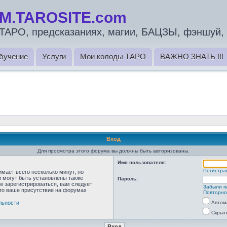
M.TAROSITE.com
ТАРО, предсказаниях, магии, БАЦЗЫ, фэншуй, 
бучение
Услуги
Мои колоды ТАРО
ВАЖНО ЗНАТЬ !!!
Вход
Для просмотра этого форума вы должны быть авторизованы.
Имя пользователя:
Регистра
мает всего несколько минут, но
 могут быть установлены также
Пароль:
м зарегистрироваться, вам следует
Забыли п
что ваше присутствие на форумах
Повторно
льности
Автом
Скрыт