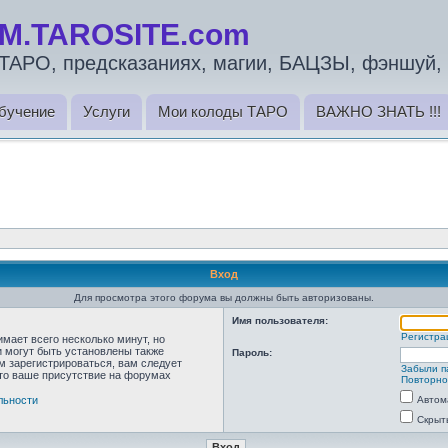
M.TAROSITE.com
ТАРО, предсказаниях, магии, БАЦЗЫ, фэншуй, 
бучение
Услуги
Мои колоды ТАРО
ВАЖНО ЗНАТЬ !!!
Вход
Для просмотра этого форума вы должны быть авторизованы.
Имя пользователя:
Регистра
мает всего несколько минут, но
 могут быть установлены также
Пароль:
м зарегистрироваться, вам следует
Забыли п
что ваше присутствие на форумах
Повторно
льности
Автом
Скрыт