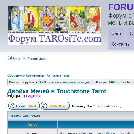
FORU
Форум о 
мень и в
Сайт
О
Контакты
Вход
Регистрация
Сообщения без ответов
|
Активные темы
Список форумов
»
ТАРО: практика, вопросы, колоды...
»
Колоды ТАРО
»
Touchsto
Двойка Мечей в Touchstone Tarot
Модератор:
ve_rona
Страница
1
из
1
[ 1 сообщение ]
Версия для печати
Автор
ve_rona
Заголовок сообщения:
Двойка Мечей в Touchstone