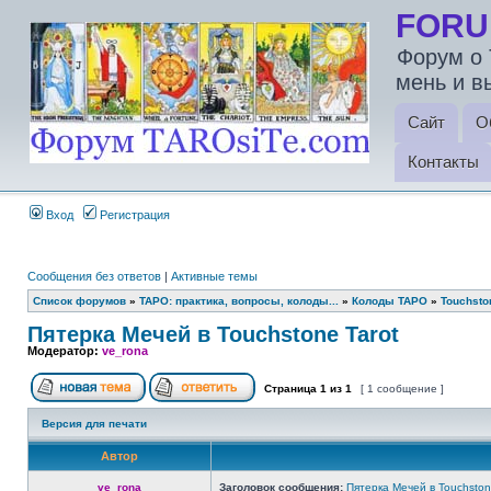
FORU
Форум о 
мень и в
Сайт
О
Контакты
Вход
Регистрация
Сообщения без ответов
|
Активные темы
Список форумов
»
ТАРО: практика, вопросы, колоды...
»
Колоды ТАРО
»
Touchsto
Пятерка Мечей в Touchstone Tarot
Модератор:
ve_rona
Страница
1
из
1
[ 1 сообщение ]
Версия для печати
Автор
ve_rona
Заголовок сообщения:
Пятерка Мечей в Touchston