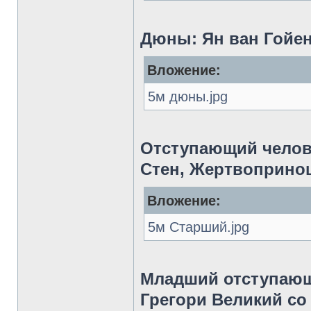
Дюны: Ян ван Гойен
Вложение:
5м дюны.jpg
Отступающий челове
Стен, Жертвопринош
Вложение:
5м Старший.jpg
Младший отступающи
Грегори Великий со